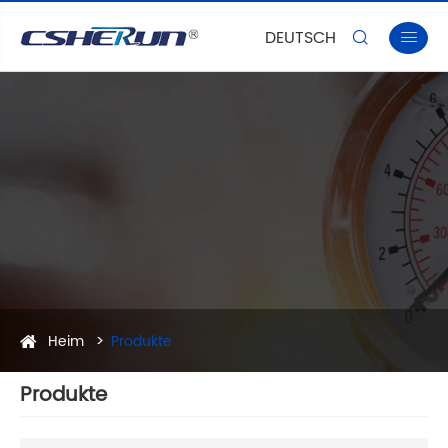
DEUTSCH


Heim
Produkte
Produkte